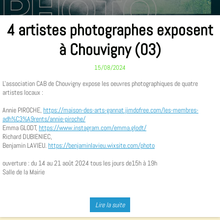
4 artistes photographes exposent
à Chouvigny (03)
15/08/2024
L'association CAB de Chouvigny expose les oeuvres photographiques de quatre
artistes locaux :
Annie PIROCHE,
https://maison-des-arts-gannat.jimdofree.com/les-membres-
adh%C3%A9rents/annie-piroche/
Emma GLODT,
https://www.instagram.com/emma.glodt/
Richard DUBIENIEC,
Benjamin LAVIEU.
https://benjaminlavieu.wixsite.com/photo
ouverture : du 14 au 21 août 2024 tous les jours de15h à 19h
Salle de la Mairie
Lire la suite