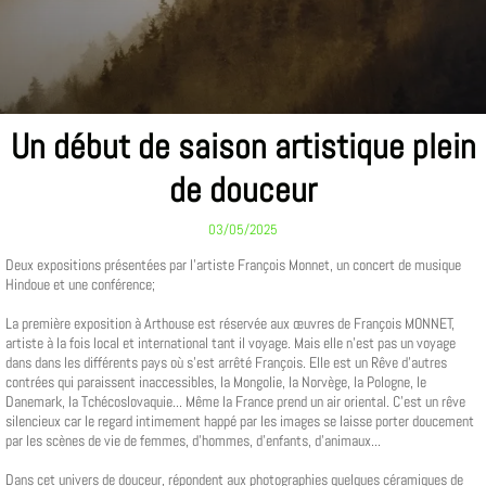
Un début de saison artistique plein
de douceur
03/05/2025
Deux expositions présentées par l'artiste François Monnet, un concert de musique
Hindoue et une conférence;
La première exposition à Arthouse est réservée aux œuvres de François MONNET,
artiste à la fois local et international tant il voyage. Mais elle n'est pas un voyage
dans dans les différents pays où s'est arrêté François. Elle est un Rêve d'autres
contrées qui paraissent inaccessibles, la Mongolie, la Norvège, la Pologne, le
Danemark, la Tchécoslovaquie... Même la France prend un air oriental. C'est un rêve
silencieux car le regard intimement happé par les images se laisse porter doucement
par les scènes de vie de femmes, d'hommes, d'enfants, d'animaux...
Dans cet univers de douceur, répondent aux photographies quelques céramiques de