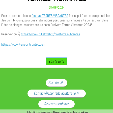
28/06/2024
Pour la première fois le
festival TERRES VIBRANTES
fait appel à un artiste plasticien
Jae Bum Myoung, pour des installations poétiques sur chaque site du festival, dans
l'idée de plonger les spectateurs dans l'univers Terres Vibrantes 2024!
Réservation 👇
https://www.billetweb.fr/pro/terresvibrantes
https://www.terresvibrantes.com
Lire la suite
Plan du site
Contact@chantellelaculturelle.fr
Vos commentaires
Mentions légales
-
Personnaliser les cookies