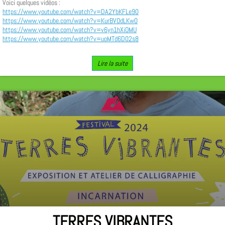
Voici quelques vidéos :
https://www.youtube.com/watch?v=DA2YbKFLe90
https://www.youtube.com/watch?v=KurBVOdLKw0
https://www.youtube.com/watch?v=v6yn1hXiOMU
https://www.youtube.com/watch?v=uoMTd6D02s8
Lire la suite
TERRES VIBRANTES