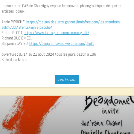
L'association CAB de Chouvigny expose les oeuvres photographiques de quatre
artistes locaux :
Annie PIROCHE,
https://maison-des-arts-gannat.jimdofree.com/les-membres-
adh%C3%A9rents/annie-piroche/
Emma GLODT,
https://www.instagram.com/emma.glodt/
Richard DUBIENIEC,
Benjamin LAVIEU.
https://benjaminlavieu.wixsite.com/photo
ouverture : du 14 au 21 août 2024 tous les jours de15h à 19h
Salle de la Mairie
Lire la suite