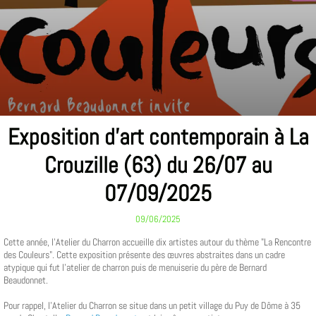
Exposition d'art contemporain à La
Crouzille (63) du 26/07 au
07/09/2025
09/06/2025
Cette année, l'Atelier du Charron accueille dix artistes autour du thème "La Rencontre
des Couleurs". Cette exposition présente des œuvres abstraites dans un cadre
atypique qui fut l'atelier de charron puis de menuiserie du père de Bernard
Beaudonnet.
Pour rappel, l'Atelier du Charron se situe dans un petit village du Puy de Dôme à 35