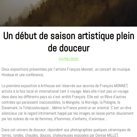
Un début de saison artistique plein
de douceur
03/05/2025
Deux expositions présentées par l'artiste François Monnet, un concert de musique
Hindoue et une conférence;
La première exposition à Arthouse est réservée aux œuvres de François MONNET,
artiste à la fois local et international tant il voyage. Mais elle n'est pas un voyage
dans dans les différents pays où s'est arrêté François. Elle est un Rêve d'autres
contrées qui paraissent inaccessibles, la Mongolie, la Norvège, la Pologne, le
Danemark, la Tchécoslovaquie... Même la France prend un air oriental. C'est un rêve
silencieux car le regard intimement happé par les images se laisse porter doucement
par les scènes de vie de femmes, d'hommes, d'enfants, d'animaux...
Dans cet univers de douceur, répondent aux photographies quelques céramiques de
terres, rondes, chaudes, douces, chaleureuses exposées par Denise MILLET.