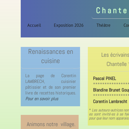
C h a n t e 
C h a n t e 
Accueil
Exposition 2026
Théâtre
Co
Renaissances en
Les écrivain
cuisine
Chantelle 
La page de Corentin
Pascal PINEL
LAMBRECH, cuisinier
***************
pâtissier et de son premier
Blandine Brunet Gou
livre de recettes historiques.
***************
Pour en savoir plus
Corentin Lambrecht
*
Les auteurs-autrices non
es sont invité-es à se fai
pour que leur nom apparais
Animons notre village.