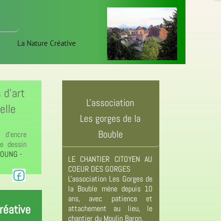
La Nature Créative
 d'art
L'association
elle
Les gorges de la
Bouble
d'encre
e dessin
YOUNG -
LE CHANTIER CITOYEN AU
COEUR DES GORGES
L'association Les Gorges de
la Bouble mène depuis 10
ans, avec patience et
réative
attachement au lieu, le
chantier du Moulin Baron.