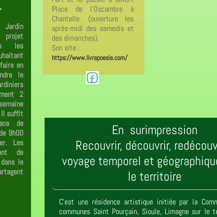
.
Place de l'Oscambre à
Chantelle. (ouverture les
Jardin
après-midi des samedis et
 projet
des dimanches).
es les
Son site :
aitant
https://www.livrepoesie.com/
faire en
ndre le
diniers
vement 2
semaine
 Il suffit
ace de
En surimpression
 de 9h00
er. Les
Recouvrir, découvrir, redécouvr
pent de
voyage temporel et géographiqu
 dans le
artagent
le territoire
C'est une résidence artistique initiée par la Co
communes Saint Pourçain, Sioule, Limagne sur le te