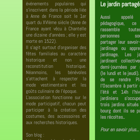
Le jardin partagé
événements populaires qui
s’inscrivent dans la période liée
à Anne de France soit le 1er
Aussi appelé 
quart du XVIème siècle (Anne de
pédagogique, ce
France ayant vêcu à Chantelle
rassemble tout
une dizaine d'années ; elle y est
personnes souh
morte en 1522).
partager leur savoir-
Il s'agit surtout d'organiser des
jardinage ou appre
fêtes familiales au caractère
jardinage. Les jar
historique et non une
jardinent collecti
reconstitution historique.
demi-journées par 
Néanmoins, les bénévoles
(le lundi et le jeudi).
s'attachent à respecter la
de se rendre Pl
mode vestimentaire et les
l'Oscambre à partir
goûts culinaire de l'époque.
l'été et 14h l'hiv
L'association fonctionne sur le
jardiniers s'occu
mode participatif, chacun peut
trois jardins situés
participer à la création des
bourg dont ils se p
costumes, des accessoires et
les récoltes..
aux recherches historiques.
Pour en savoir plus...
Son blog :