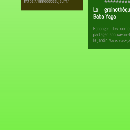
https://annedebeaujeu.fr/
********
La grainothèq
Baba Yaga
Echanger des seme
partager son savoir-f
le jardin
Pour en savoir p