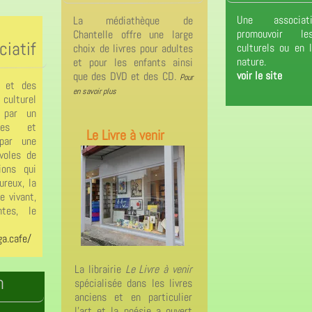
Une associat
La médiathèque de
promouvoir le
Chantelle offre une large
ciatif
culturels ou en 
choix de livres pour adultes
nature.
et pour les enfants ainsi
voir le site
que des DVD et des CD.
Pour
e et des
en savoir plus
culturel
 par un
nes et
Le Livre à venir
 par une
voles de
ions qui
ureux, la
e vivant,
tes, le
ga.cafe/
La librairie
Le Livre à venir
n
spécialisée dans les livres
anciens et en particulier
l'art et la poésie a ouvert