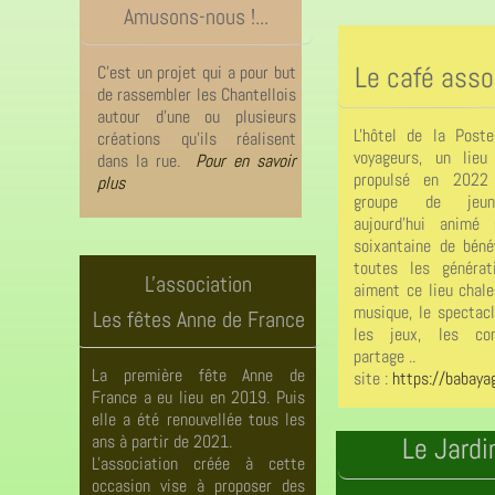
Amusons-nous !...
Le café asso
un projet qui a pour but
C'est
ssembler les Chantellois
de ra
autour d'une ou plusieurs
L'hôtel de la Post
réalisent
créations qu'ils
voyageurs, un lieu 
Pour en savoir
dans la rue.
propulsé en 2022
plus
groupe de jeu
aujourd'hui animé
soixantaine de béné
toutes les générat
L'association
aiment ce lieu chale
musique, le spectacl
Les fêtes Anne de France
les jeux, les con
partage ..
La première fête Anne de
https://babaya
site :
France a eu lieu en 2019. Puis
elle a été renouvellée tous les
ans à partir de 2021.
Le Jardi
L'association créée à cette
occasion vise à proposer des