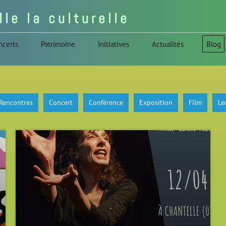
l l e l a c u l t u r e l l e
ncerts
Patrimoine
Initiatives
Actualités
Blog
 Rencontres
Concert
Conférence
Exposition
Film
Le