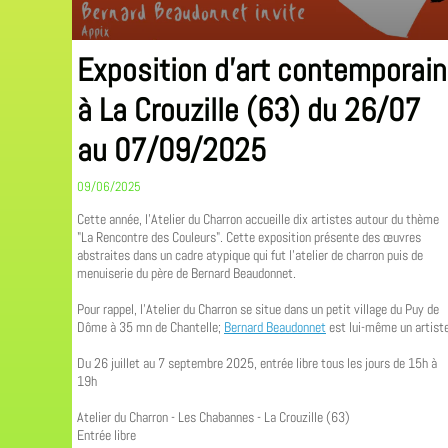
Exposition d'art contemporain
à La Crouzille (63) du 26/07
au 07/09/2025
09/06/2025
Cette année, l'Atelier du Charron accueille dix artistes autour du thème
"La Rencontre des Couleurs". Cette exposition présente des œuvres
abstraites dans un cadre atypique qui fut l'atelier de charron puis de
menuiserie du père de Bernard Beaudonnet.
Pour rappel, l'Atelier du Charron se situe dans un petit village du Puy de
Dôme à 35 mn de Chantelle;
Bernard Beaudonnet
est lui-même un artiste
Du 26 juillet au 7 septembre 2025, entrée libre tous les jours de 15h à
19h
Atelier du Charron - Les Chabannes - La Crouzille (63)
Entrée libre