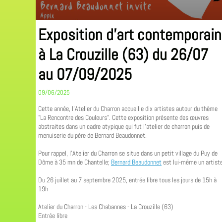
Exposition d'art contemporain
à La Crouzille (63) du 26/07
au 07/09/2025
09/06/2025
Cette année, l'Atelier du Charron accueille dix artistes autour du thème
"La Rencontre des Couleurs". Cette exposition présente des œuvres
abstraites dans un cadre atypique qui fut l'atelier de charron puis de
menuiserie du père de Bernard Beaudonnet.
Pour rappel, l'Atelier du Charron se situe dans un petit village du Puy de
Dôme à 35 mn de Chantelle;
Bernard Beaudonnet
est lui-même un artiste
Du 26 juillet au 7 septembre 2025, entrée libre tous les jours de 15h à
19h
Atelier du Charron - Les Chabannes - La Crouzille (63)
Entrée libre