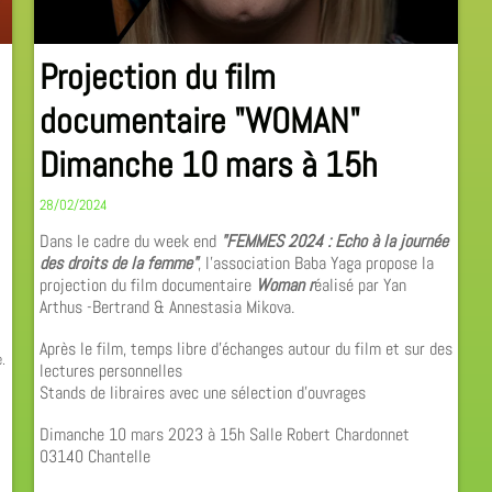
Projection du film
documentaire "WOMAN"
Dimanche 10 mars à 15h
28/02/2024
Dans le cadre du week end
"FEMMES 2024 : Echo à la journée
des droits de la femme"
, l'association Baba Yaga propose la
projection du film documentaire
Woman r
éalisé par Yan
Arthus -Bertrand & Annestasia Mikova.
Après le film, temps libre d'échanges autour du film et sur des
.
lectures personnelles
Stands de libraires avec une sélection d'ouvrages
Dimanche 10 mars 2023 à 15h Salle Robert Chardonnet
03140 Chantelle