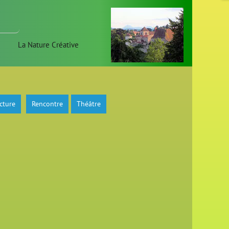
La Nature Créative
cture
Rencontre
Théâtre