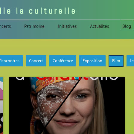
l l e l a c u l t u r e l l e
ncerts
Patrimoine
Initiatives
Actualités
Blog
 Rencontres
Concert
Conférence
Exposition
Film
Le