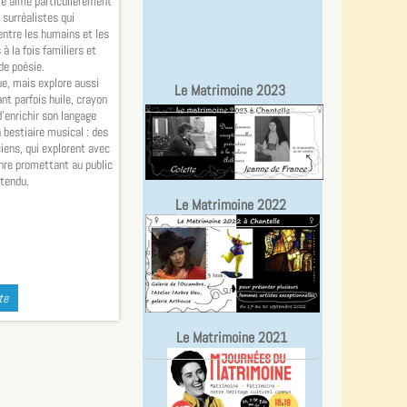
ste aime particulièrement
 surréalistes qui
ntre les humains et les
à la fois familiers et
de poésie.
ue, mais explore aussi
Le Matrimoine 2023
nt parfois huile, crayon
d’enrichir son langage
n bestiaire musical : des
ens, qui explorent avec
nre promettant au public
tendu.
Le Matrimoine 2022
te
Le Matrimoine 2021