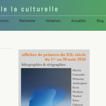
 l e l a c u l t u r e l l e
ncerts
Patrimoine
Initiatives
Actualités
Blog