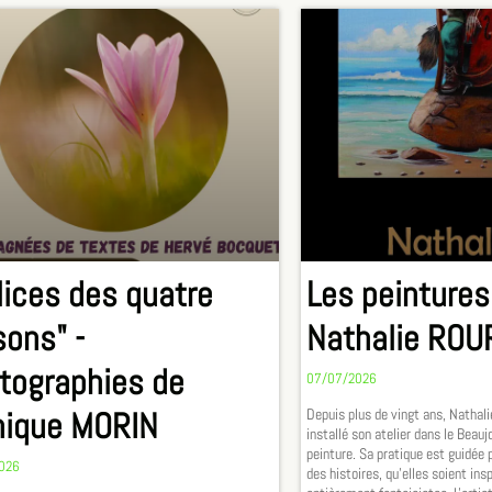
lices des quatre
Les peintures
sons" -
Nathalie ROU
tographies de
07/07/2026
ique MORIN
Depuis plus de vingt ans, Nathali
installé son atelier dans le Beauj
peinture. Sa pratique est guidée p
026
des histoires, qu’elles soient ins