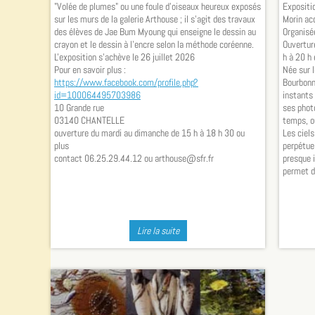
"Volée de plumes" ou une foule d'oiseaux heureux exposés
Expositi
sur les murs de la galerie Arthouse ; il s'agit des travaux
Morin ac
des élèves de Jae Bum Myoung qui enseigne le dessin au
Organisé
crayon et le dessin à l'encre selon la méthode coréenne.
Ouverture
L'exposition s'achève le 26 juillet 2026
h à 20 h 
Pour en savoir plus :
Née sur 
https://www.facebook.com/profile.php?
Bourbonn
id=100064495703986
instants 
10 Grande rue
ses phot
03140 CHANTELLE
temps, o
ouverture du mardi au dimanche de 15 h à 18 h 30 ou
Les ciels
plus
perpétue
contact 06.25.29.44.12 ou arthouse@sfr.fr
presque i
permet de
Lire la suite