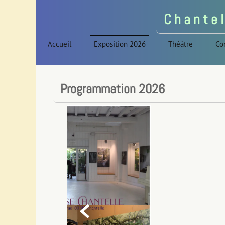
C h a n t e l
Accueil
Exposition 2026
Théâtre
Co
Programmation 2026
