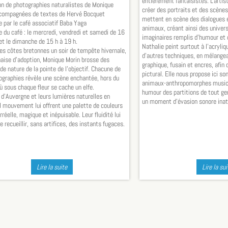
entièrement fantaisistes. L'arti
on de photographies naturalistes de Monique
créer des portraits et des scènes
compagnées de textes de Hervé Bocquet
mettent en scène des dialogues e
e par le café associatif Baba Yaga
animaux, créant ainsi des univers 
 du café : le mercredi, vendredi et samedi de 16
imaginaires remplis d’humour et 
et le dimanche de 15 h à 19 h.
Nathalie peint surtout à l’acryliq
les côtes bretonnes un soir de tempête hivernale,
d’autres techniques, en mélangea
aise d'adoption, Monique Morin brosse des
graphique, fusain et encres, afin 
de nature de la pointe de l'objectif. Chacune de
pictural. Elle nous propose ici so
ographies révèle une scène enchantée, hors du
animaux-anthropomorphes musici
ù sous chaque fleur se cache un elfe.
humour des partitions de tout ge
 d'Auvergne et leurs lumières naturelles en
un moment d'évasion sonore inat
l mouvement lui offrent une palette de couleurs
rréelle, magique et inépuisable. Leur fluidité lui
 recueillir, sans artifices, des instants fugaces.
Lire la suite
Lire la sui