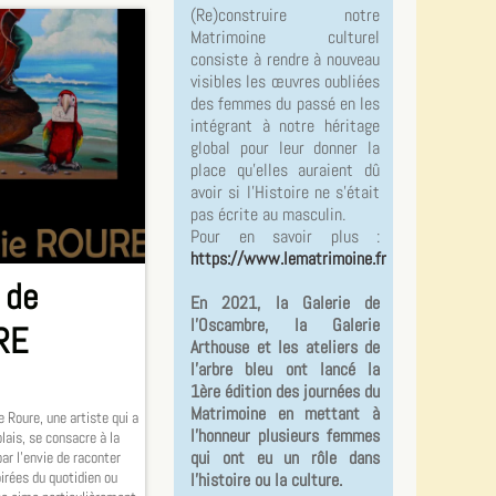
(Re)construire notre
Matrimoine culturel
consiste à rendre à nouveau
visibles les œuvres oubliées
des femmes du passé en les
intégrant à notre héritage
global pour leur donner la
place qu’elles auraient dû
avoir si l’Histoire ne s’était
pas écrite au masculin.
Pour en savoir plus :
https://www.lematrimoine.fr
 de
En 2021, la Galerie de
l'Oscambre, la Galerie
RE
Arthouse et les ateliers de
l'arbre bleu ont lancé la
1ère édition des journées du
Matrimoine en mettant à
e Roure, une artiste qui a
l'honneur plusieurs femmes
olais, se consacre à la
qui ont eu un rôle dans
ar l’envie de raconter
pirées du quotidien ou
l'histoire ou la culture.