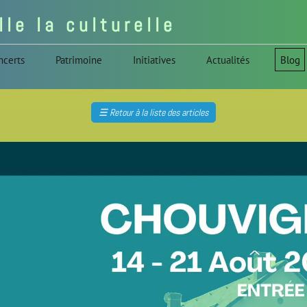
l l e l a c u l t u r e l l e
ncerts
Patrimoine
Initiatives
Actualités
Blog
☰
Retour à la liste des articles