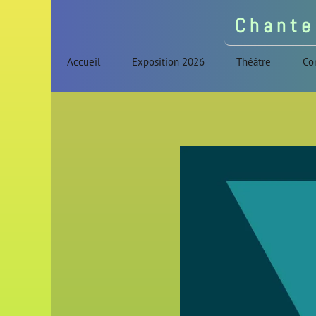
C h a n t e 
Accueil
Exposition 2026
Théâtre
Co